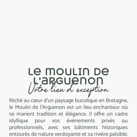
le moulin de
l'arguenon
Votre lieu d'exception
Niché au cœur d’un paysage bucolique en Bretagne,
le Moulin de l’Arguenon est un lieu enchanteur où
se marient tradition et élégance. Il offre un cadre
idyllique pour vos évènements privés ou
professionnels, avec ses bâtiments historiques
entourés de nature verdoyante et sa rivière paisible.