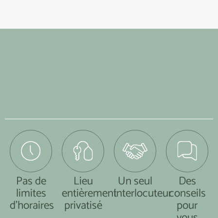
Pas de
Lieu
Un seul
Des
limites
entièrement
interlocuteur
conseils
d’horaires
privatisé
pour
vous