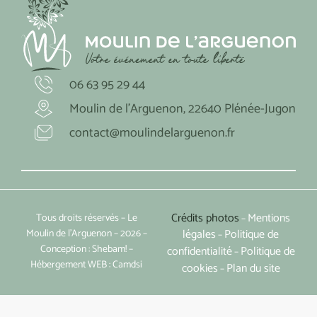
06 63 95 29 44
Moulin de l'Arguenon, 22640 Plénée-Jugon
contact@moulindelarguenon.fr
Crédits photos
Mentions
Tous droits réservés – Le
–
légales
Politique de
Moulin de l’Arguenon – 2026 –
–
Conception :
Shebam!
–
confidentialité
Politique de
–
Hébergement WEB :
Camdsi
cookies
Plan du site
–