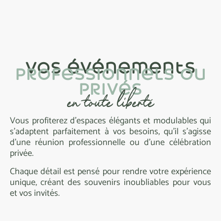
vos événements
Profess
I
onnels ou
pr
I
vés
en toute liberté
Vous profiterez d’espaces élégants et modulables qui
s’adaptent parfaitement à vos besoins, qu’il s’agisse
d’une réunion professionnelle ou d’une célébration
privée.
Chaque détail est pensé pour rendre votre expérience
unique, créant des souvenirs inoubliables pour vous
découvr
I
r
et vos invités.
découvr
I
r
événements
événements